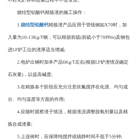
烧结型铝酸钙精炼渣的施工操作：
1.
烧结型铝酸钙
精炼渣产品应用于管线钢如X70时，加
入量为10-13Kg/T钢，可以根据前硫(前硫小于70PPm)及钢包
进LF炉工位的渣厚适当增减;
2.电炉出钢时加本产品6Kg/T左右(根据LF炉渣情况确定
石灰量)，以提高碱度;
3.在精炼各个阶段应充分注意吹氟搅拌在化渣、均匀成
分、均匀温度等方面的作用;
4.应随时观察渣子情况，根据渣况调整脱氧剂量以及精
炼合成渣量;
5.上连铸时，应保障纯搅拌或镇静时间不低于5分钟;